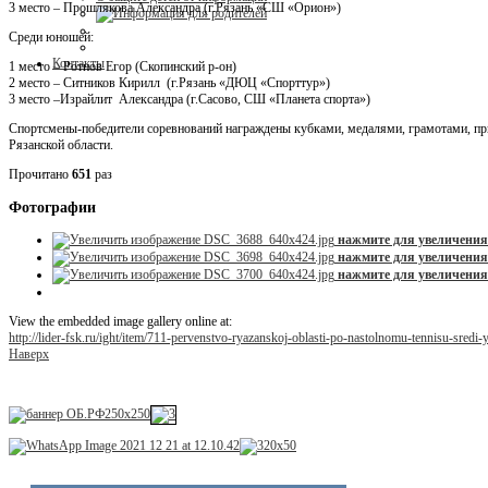
3 место – Прошлякова Александра (г.Рязань «СШ «Орион»)
Среди юношей:
Контакты
1 место – Ротнов Егор (Скопинский р-он)
2 место – Ситников Кирилл (г.Рязань «ДЮЦ «Спорттур»)
3 место –Израйлит Александра (г.Сасово, СШ «Планета спорта»)
Спортсмены-победители соревнований награждены кубками, медалями, грамотами, при
Рязанской области.
Прочитано
651
раз
Фотографии
нажмите для увеличения
нажмите для увеличения
нажмите для увеличения
View the embedded image gallery online at:
http://lider-fsk.ru/ight/item/711-pervenstvo-ryazanskoj-oblasti-po-nastolnomu-tennisu-sred
Наверх